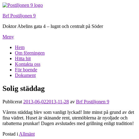
Hoppa
till
Brf Postiljonen 9
innehåll
Doktor Abelins gata 4 – lugnt och centralt på Söder
Meny
Hem
Om föreningen
Hitta hit
Kontakta oss
För boende
Dokument
Solig städdag
Publicerat
2013-06-02
2013-11-28
av
Brf Postiljonen 9
Vårens städdag blev som vanligt lyckad! Inte minst på grund av det
fina vädret. Huset är skinande rent, utemöblerna är nyoljade och
rabatterna prunkar! Dagen avslutades med grillning enligt tradition!
Postad i
Allmänt