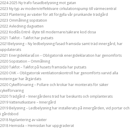
2024-2025 Ny trafo fasadbelysning mot gatan
2023 Ny typ av modern/effektivare cirkulationspump till värmecentral
2023 Plantering av växter för att förgylla vår prunkande trädgård
2023 Ommålning sopstation
2022 Avledning dagvatten
2022 Kodlås Entré -Byte till modernare/säkrare kod dosa
2021 Takfot – Takfot har putsats
2021Belysning – Ny ledbelysning fasad framsida samt träd innergård, har
uppdaterats
2021 EnergideklaraÉon – Obligatorisk energideklaration har genomförts
2020 Sopstation – Ommålning
2020 Takfot – Takfot på husets framsida har putsats
2020 OVK – Obligatorisk ventilationskontroll har genomförts varvid alla
noteringar har åtgärdats
2020 Cykelförvaring – Pollare och krokar har monterats för säker
cykelförvaring
2020 Trädgård – Innergårdens träd har beskurits och omplanterats
2019 Vattenutkastare – Innergård
2019 Belysning – Ledbelysning har installerats på innergården, vid portar och
i gårdsbod
2018 Nyplantering av växter
2018 Hemsida – Hemsidan har uppgraderat