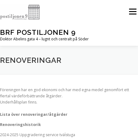
Hoppa
till
Meny
innehåll
BRF POSTILJONEN 9
Doktor Abelins gata 4 – lugnt och centralt på Söder
RENOVERINGAR
Föreningen har en god ekonomi och har med egna medel genomfört ett
flertal värdeförbättrande åtgärder.
Underhållsplan finns.
Lista över renoveringar/åtgärder
Renoveringshistorik
2024-2025 Uppgradering service tväÏstuga