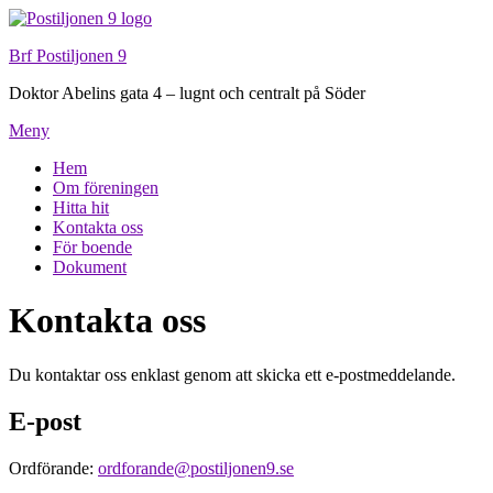
Hoppa
till
Brf Postiljonen 9
innehåll
Doktor Abelins gata 4 – lugnt och centralt på Söder
Meny
Hem
Om föreningen
Hitta hit
Kontakta oss
För boende
Dokument
Kontakta oss
Du kontaktar oss enklast genom att skicka ett e-postmeddelande.
E-post
Ordförande:
ordforande@postiljonen9.se