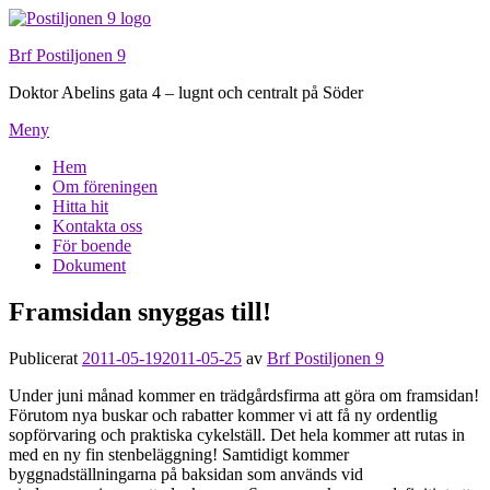
Hoppa
till
Brf Postiljonen 9
innehåll
Doktor Abelins gata 4 – lugnt och centralt på Söder
Meny
Hem
Om föreningen
Hitta hit
Kontakta oss
För boende
Dokument
Framsidan snyggas till!
Publicerat
2011-05-19
2011-05-25
av
Brf Postiljonen 9
Under juni månad kommer en trädgårdsfirma att göra om framsidan!
Förutom nya buskar och rabatter kommer vi att få ny ordentlig
sopförvaring och praktiska cykelställ. Det hela kommer att rutas in
med en ny fin stenbeläggning! Samtidigt kommer
byggnadställningarna på baksidan som används vid