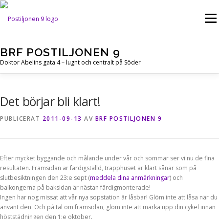
Hoppa
till
Meny
innehåll
BRF POSTILJONEN 9
Doktor Abelins gata 4 – lugnt och centralt på Söder
Det börjar bli klart!
PUBLICERAT
2011-09-13
AV
BRF POSTILJONEN 9
Efter mycket byggande och målande under vår och sommar ser vi nu de fina
resultaten. Framsidan är färdigställd, trapphuset är klart sånär som på
slutbesiktningen den 23:e sept (
meddela dina anmärkningar
) och
balkongerna på baksidan är nästan färdigmonterade!
Ingen har nog missat att vår nya sopstation är låsbar! Glöm inte att låsa när du
använt den. Och på tal om framsidan, glöm inte att märka upp din cykel innan
höststädningen den 1:e oktober.